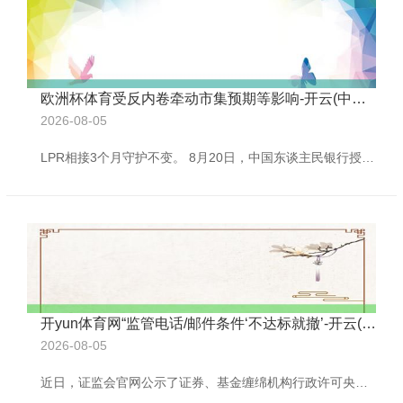
欧洲杯体育受反内卷牵动市集预期等影响-开云(中国)kaiyun体育网址-登录入口
2026-08-05
LPR相接3个月守护不变。 8月20日，中国东谈主民银行授权寰宇银行间同行拆借中心公布新版LPR报价，1年期品种报3.0%，5年期以上品种报3.5%，与上月捏平 ，这是LPR相接3个月守护不变。 8月两个期限品种的LPR报价保捏不变适合市集预期。 东方金诚首席宏不雅分析师王青示意，本月计牟利率，即央行7天期逆回购利率保捏踏实，意味着当月LPR报价的订价基础莫得变化，已在很猛流程上预示8月LPR报价会保捏不动。另外，受反内卷牵动市集预期等影响，近期市集利率有所上行，在营业银行净息差处于历史最低点
开yun体育网“监管电话/邮件条件‘不达标就撤’-开云(中国)kaiyun体育网址-登录入口
2026-08-05
近日，证监会官网公示了证券、基金缠绵机构行政许可央求受理及审核情况。据线路，当今列队央求基金托管履历的机构仅余3家，其中券商仅存东吴证券1家。 据界面新闻不完竣统计，执法2024年底，列队央求基金托管履历的券商数目曾高达7家，包括西部证券（002673.SZ）、东吴证券（601555.SH）、渤海证券、财信证券等。在短短不到1年的本事里，6家券商撤离了基金托管履历央求。 “年头以来，跟着基金托管新规安适落地，列队申托付管执照的部分券商因无法得志准初学槛条件，收到监管窗口引导后陆续撤离了执照央求