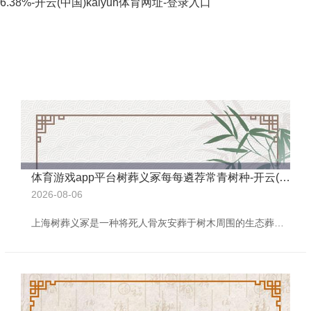
6.38%-开云(中国)kaiyun体育网址-登录入口
体育游戏app平台树葬义冢每每遴荐常青树种-开云(中国)kaiyun体育网址-登录入口
2026-08-06
上海树葬义冢是一种将死人骨灰安葬于树木周围的生态葬法体育游戏app平台，连年来逐步受到关注。这种花样既相宜环保理念，又能为后东谈主提供牵记空间。以下是对于上海树葬义冢的筹商实质： 1.树葬义冢的基本想法 树葬义冢是指将死人骨灰埋于树下，不设墓碑，以树木四肢牵记象征的安葬花样。这种花样减少了传统墓葬对地盘资源的占用，同期通过绿化环境结束生态均衡。树葬义冢每每遴荐常青树种，标记人命不绝，家属可通过树木委托哀念念。 2.上海树葬义冢的发展近况 上海四肢东谈主口密集的城市，地盘资源有限，树葬义冢成为缓