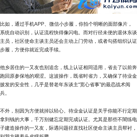
比如，通过手机APP、微信小步履，你拍个明晰的面部像片，
系统自动识别，认证流程快得像闪电。而对行径未便的退休东谈
主员，社区使命主谈主员还会主动上门劳动，或者勾搭组织认证
步履，方便你就近完成手续。
他乡居住的一又友也别追念，线上认证相同适用，省去了以前奔
跑回原参保地的艰涩。这波操作，既省时省力，又确保了待业金
披发的安全性，几乎是替老年东谈主“宽心省事”的最恋战术阅
兵。
不外，别因为方便就掉以轻心。待业金认证是关乎你能不行定期
拿到钱的大事，千万别健忘定期完成认证。尤其是那些不闇练电
子建造操作的一又友，际遇问题径直找社区使命主谈主员帮衬，
别我方硬着头皮瞎折腾。