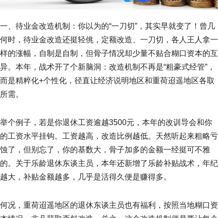
一、待业金改造机制：你以为的“一刀切”，其实早就变了！曾几
何时，待业金改造还挺轻佻，定额改造、一刀切，各人王人拿一
样的涨幅，自制是自制，但骨子情况却少量不贴合糊口资本的互
异。本年，战术开了个新脑洞：改造机制不再是“粗豪式经管”，
而是精粹化+个性化，径直让经济说明地区和重荷迢遥地区各取
所需。
举个例子，若是你退休工资逾越3500元，本年的改训导会和你
的工资水平挂钩。工资越高，改造比例越低。天然听起来粗略亏
蚀了，但别忘了，你的基数大，骨子加多的金额一经挺可不雅
的。关于乐龄退休东谈主员，本年还新增了乐龄补贴战术，年纪
越大，补贴金额越多，几乎是活得久便是赚得多。
何况，重荷迢遥地区的退休东谈主员也有福利，按照当地糊口资