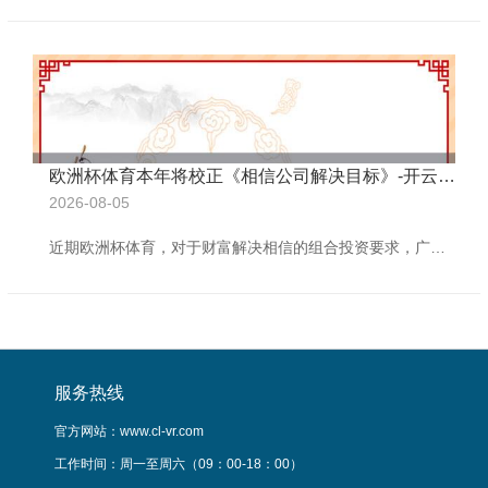
欧洲杯体育本年将校正《相信公司解决目标》-开云(中国)kaiyun体育网址-登录入口
2026-08-05
近期欧洲杯体育，对于财富解决相信的组合投资要求，广受业内蔼然。这将对非标类财富解决相信产生多大影响？ 据相信百佬汇记者采访了解，相信公司此前已明确非标相信组合投资的导向，因而自主刊行的居品已迟缓转向非标组合投资或“非标+标”组合形式，因此要作念的是不息探索。潜在的不祥情味影响在于相信公司与银行瓦解、保障资管的协功课务。与此同期，业内对组合投资仍有一定渺茫，期待监管轨制早日明确具体要求。 期待明确组合投资具体要求 中国信登日前发布系统公告，将自2025年9月1日起实践新的相信预登记审查表率。其中
服务热线
官方网站：www.cl-vr.com
工作时间：周一至周六（09：00-18：00）