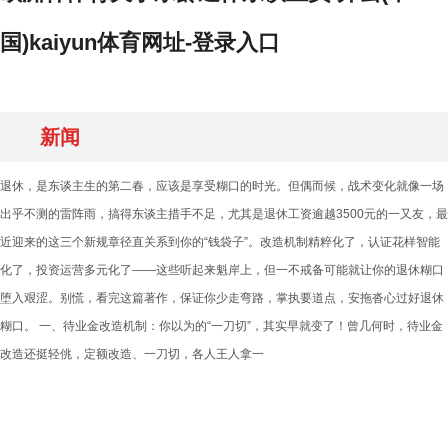
国)kaiyun体育网址-登录入口
新闻
退休，是东谈主生的第二春，应该是享受糊口的时光。但偶而候，战术变化就像一场
出乎不测的雷阵雨，搞得东谈主措手不足，尤其是退休工资逾越3500元的一又友，最
近迎来的这三个新规章径直关系到你的“钱袋子”。改造机制精粹化了，认证花样智能
化了，投资运营多元化了——这些听起来魁岸上，但一不戒备可能就让你的退休糊口
堕入艰涩。别慌，看完这篇著作，保证你少走弯路，掌执要道点，安拖沓心过好退休
糊口。 一、待业金改造机制：你以为的“一刀切”，其实早就变了！曾几何时，待业金
改造还挺轻佻，定额改造、一刀切，各人王人拿一