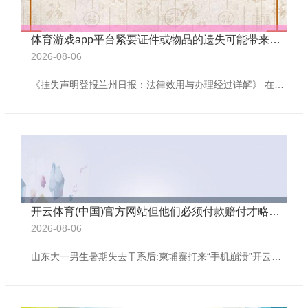
体育游戏app平台紧要证件或物品的遗失可能带来诸多未便-开云(中国)kaiyun体育网址-登录入口
2026-08-06
《挂失声明登报兰州日报：法律效用与办理经过详解》 在平常生存中,紧要证件或物品的遗失可能带来诸多未便，以致激勉法律风险，为了避让潜在纠纷，挂失声明登报成为一项紧要的法律形势，尤其在兰州地区，《兰州日报》看成腹地具有巨擘性的纸质媒体，是发布挂失声明的首选平台，本文将防护先容挂失声明的法律敬爱、登报经过、注重事项以及《兰州日报》的具体条目，匡助读者高效完成挂失形势。 挂失声明的法律敬爱 挂失声明是一种通过报纸等公开媒体发布的负责声明,旨在向社会公众宣告证件、图章、单子等物品的遗失事实，并声明作废，
开云体育(中国)官方网站但他们必须付款赔付才略范围-开云(中国)kaiyun体育网址-登录入口
2026-08-06
山东大一男生暑期失去干系后:柬埔寨打来“手机崩溃”开云体育(中国)官方网站，姆妈卖房筹赎金。仔细念念念念，我相当窄小。 20万，一部国外手机，还有一个母亲睡不着的夏令。事儿在网上，咱们知谈，阿谁暑假，张王印离家去广西品性，事实上就这么莫得了。不久，张的母亲在差人、网友和柬埔寨责任主谈主员中间来往折腾，含泪筹款卖房，急得头发王人白了。 视频当日，7月24日，“公园”打回电话，说大师莫得死，但他们必须付款赔付才略范围。张王印拿入部属手机对姆妈说：“姆妈，抱歉，别救我。”这其实很令东谈主心碎。念念不