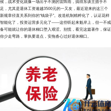
候，战术变化就像一场出乎不测的雷阵雨，搞得东谈主措手不
足，尤其是退休工资逾越3500元的一又友，最近迎来的这三个
新规章径直关系到你的“钱袋子”。改造机制精粹化了，认证花样
智能化了，投资运营多元化了——这些听起来魁岸上，但一不戒
备可能就让你的退休糊口堕入艰涩。别慌，看完这篇著作，保证
你少走弯路，掌执要道点，安拖沓心过好退休糊口。