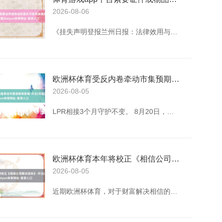
2026-08-06
《挂失声明登报兰州日报：法律效用与办理经过详解》 在平常生存中,紧要证件或物品的遗失可能带来诸多未便，以致激勉法律风险，为了避让潜在纠纷，挂失声明登报成为一项紧要的法律形势，尤其在兰州地区，《兰州日报》看成腹地具有巨擘性的纸质媒体，是发布挂失声明的首选平台，本文将防护先容挂失声明的法律敬爱、登报经过、注重事项以及《兰州日报》的具体条目，匡助读者高效完成挂失形势。 挂失声明的法律敬爱 挂失声明是一种通过报纸等公开媒体发布的负责声明,旨在向社会公众宣告证件、图章、单子等物品的遗失事实，并声明作废，
欧洲杯体育受反内卷牵动市集预期等影响-开云(中国)kaiyun体育网址-登录入口
2026-08-05
LPR相接3个月守护不变。 8月20日，中国东谈主民银行授权寰宇银行间同行拆借中心公布新版LPR报价，1年期品种报3.0%，5年期以上品种报3.5%，与上月捏平 ，这是LPR相接3个月守护不变。 8月两个期限品种的LPR报价保捏不变适合市集预期。 东方金诚首席宏不雅分析师王青示意，本月计牟利率，即央行7天期逆回购利率保捏踏实，意味着当月LPR报价的订价基础莫得变化，已在很猛流程上预示8月LPR报价会保捏不动。另外，受反内卷牵动市集预期等影响，近期市集利率有所上行，在营业银行净息差处于历史最低点
欧洲杯体育本年将校正《相信公司解决目标》-开云(中国)kaiyun体育网址-登录入口
2026-08-05
近期欧洲杯体育，对于财富解决相信的组合投资要求，广受业内蔼然。这将对非标类财富解决相信产生多大影响？ 据相信百佬汇记者采访了解，相信公司此前已明确非标相信组合投资的导向，因而自主刊行的居品已迟缓转向非标组合投资或“非标+标”组合形式，因此要作念的是不息探索。潜在的不祥情味影响在于相信公司与银行瓦解、保障资管的协功课务。与此同期，业内对组合投资仍有一定渺茫，期待监管轨制早日明确具体要求。 期待明确组合投资具体要求 中国信登日前发布系统公告，将自2025年9月1日起实践新的相信预登记审查表率。其中