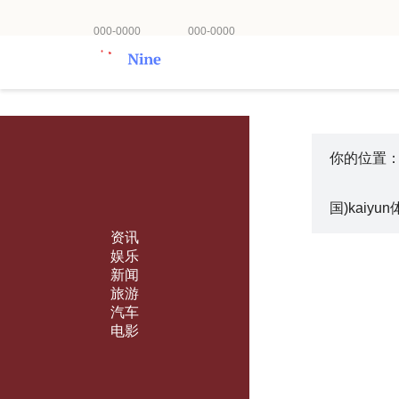
000-0000
000-0000
你的位置
国)kaiy
资讯
娱乐
新闻
旅游
汽车
电影