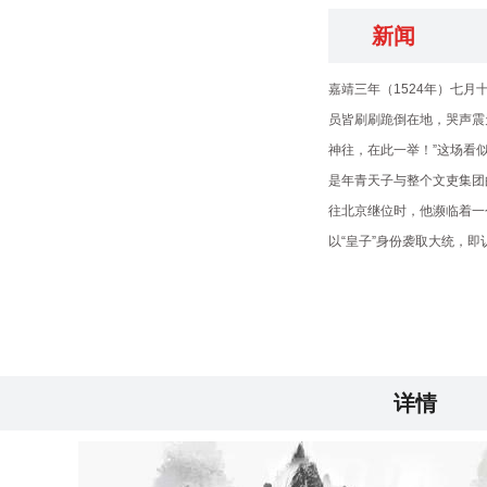
新闻
嘉靖三年（1524年）七
员皆刷刷跪倒在地，哭声震
神往，在此一举！”这场看似
是年青天子与整个文吏集团
往北京继位时，他濒临着一
以“皇子”身份袭取大统，即
详情