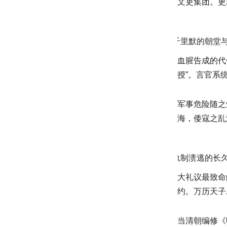
文吏集团。更
千里默的朝堂
血腥告成的代
授”。言官系
军事危险随之
海，倭寇之乱
轨制溃逃的长
大礼议最致命
约。万历天子
当清朝编修《