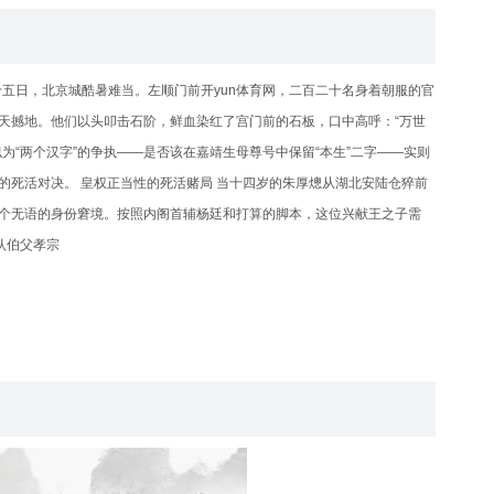
月十五日，北京城酷暑难当。左顺门前开yun体育网，二百二十名身着朝服的官
天撼地。他们以头叩击石阶，鲜血染红了宫门前的石板，口中高呼：“万世
为“两个汉字”的争执——是否该在嘉靖生母尊号中保留“本生”二字——实则
的死活对决。 皇权正当性的死活赌局 当十四岁的朱厚熜从湖北安陆仓猝前
个无语的身份窘境。按照内阁首辅杨廷和打算的脚本，这位兴献王之子需
认伯父孝宗