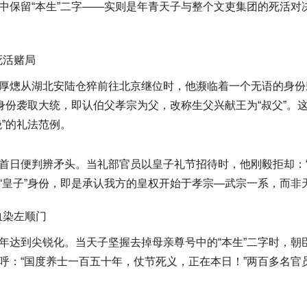
中保留“本生”二字——实则是年青天子与整个文吏集团的死活对
死活赌局
厚熜从湖北安陆仓猝前往北京继位时，他濒临着一个无语的身份
”身份袭取大统，即认伯父孝宗为父，改称生父兴献王为“叔父”
绝”的礼法范例。
首日便判辨矛头。当礼部官员以皇子礼节招待时，他刚毅拒却：
“皇子”身份，即是承认我方的皇权开始于孝宗—武宗一系，而非
血染左顺门
年达到尖锐化。当天子坚握去掉母亲尊号中的“本生”二字时，
呼：“国度养士一百五十年，仗节死义，正在本日！”两百多名官