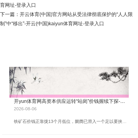
育网址-登录入口
下一篇：
开云体育(中国)官方网站从受法律彻底保护的“人人限
制”中“移出”-开云(中国)kaiyun体育网址-登录入口
开yun体育网高资本供应运转“站岗”价钱握续下探-开云(中国)kaiyun体育网址-登录入口
2026-08-06
铁矿石价钱正靠拢13个月低位，阛阓已滑入一个足以要挟高资本分娩商生涯的区间。 据彭博社周二（8月4日）报谈，新加坡铁矿石期货一度跌至每吨92.85好意思元，创下2025年6月底以来最低水平，随后小幅反弹。 高资本供应运转“站岗” 价钱握续下探，已将部分非主流和高资本产能推至盈亏边际。花旗集团周一（3日）在发达中指出，按刻下价钱走势，每年约有1500万至4000万吨的铁矿石产量将在每吨90至95好意思元的区间面对出清压力。不外，分析师埃弗雷姆拉维（Ephrem Ravi）以为，价钱需要进一步跌至