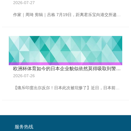
2026-07-27
作家｜周琦 剪辑｜吕栋 7月19日，距离君乐宝向港交所递交招股书偶而六个月。 按港交所章程，招股书灵验期为6个月，未在期限内完成聆讯即自动失效。 这意味着，这家年营收迫临200亿元、稳居国内乳企“第三”的河北老牌乳企，在港交所门外徜徉半年后，仍未拿到入场券。 招股书失效不等于上市停止，企业可补充最新财务数据后再行递表，但君乐宝靠近的，不仅仅一次法子性的时分到期。 高欠债下的“分成悖论” 扫尾2025年9月末，君乐宝总金钱227.73亿元，总欠债却高达175.67亿元，金钱欠债率77.1%，君乐
欧洲杯体育如今的日本企业貌似依然莫得吸取到警戒-开云(中国)kaiyun体育网址-登录入口
2026-07-26
【痛斥印度出尔反尔！日本此次被坑惨了】近日，日本前法务大臣牧原秀树痛批，印度在孟买-艾哈迈达巴德高铁模样中翻云覆雨、不守痛快，模样停工100%是印度方面的职守。职守主若是3点，一是时间决议变更，本来公约商定全套秉承日本时间，成果印度却将部分订单给了其他国度，根底兼容不了。二是工期滞后，原计算2023年插足初始，成果当今齐还没灵通。三是该模样是日本提供的年利率0.1%的50年贷款，联系词如今印度的操作让日本很难回款。 不得不说，印度的确是吃东说念主不吐骨头，好好一个高铁模样搞成这么，依我看便是故
服务热线