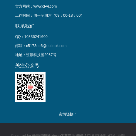
官方网站：www.cl-vr.com
工作时间：周一至周六（09：00-18：00）
联系我们
QQ：10836241600
邮箱：c5173ee6@outlook.com
地址：资讯科技园2967号
关注公众号
友情链接：
Powered by
开云(中国)kaiyun体育网址-登录入口
RSS地图
HTML地图